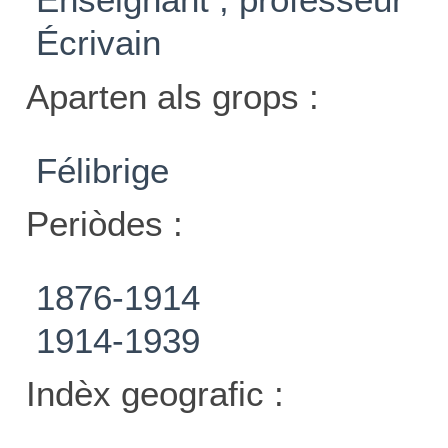
Écrivain
Aparten als grops :
Félibrige
Periòdes :
1876-1914
1914-1939
Indèx geografic :