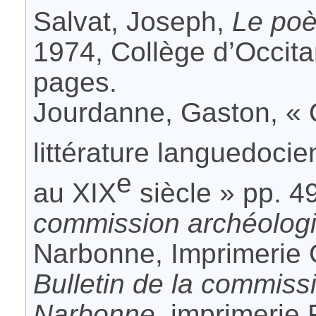
Salvat, Joseph,
Le poè
1974, Collège d’Occita
pages.
Jourdanne, Gaston, « 
littérature languedoci
e
au XIX
siècle » pp. 4
commission archéolog
Narbonne, Imprimerie G
Bulletin de la commiss
Narbonne
, imprimerie 