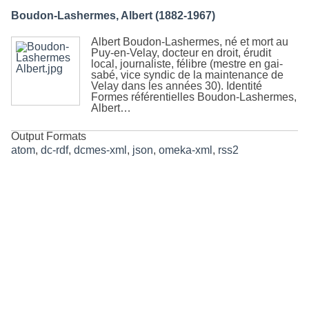
Boudon-Lashermes, Albert (1882-1967)
Albert Boudon-Lashermes, né et mort au
Puy-en-Velay, docteur en droit, érudit
local, journaliste, félibre (mestre en gai-
sabé, vice syndic de la maintenance de
Velay dans les années 30). Identité
Formes référentielles Boudon-Lashermes,
Albert…
Output Formats
atom
,
dc-rdf
,
dcmes-xml
,
json
,
omeka-xml
,
rss2