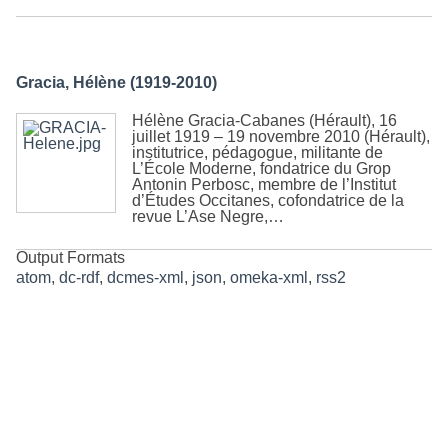
Gracia, Hélène (1919-2010)
Hélène Gracia-Cabanes (Hérault), 16
juillet 1919 – 19 novembre 2010 (Hérault),
institutrice, pédagogue, militante de
L’École Moderne, fondatrice du Grop
Antonin Perbosc, membre de l’Institut
d’Études Occitanes, cofondatrice de la
revue L’Ase Negre,…
Output Formats
atom
,
dc-rdf
,
dcmes-xml
,
json
,
omeka-xml
,
rss2